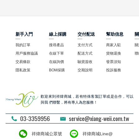
新手入門
線上採購
交付配送
幫助信息
我的訂單
搜尋產品
支付方式
商家入駐
關
用戶服務協議
在線下單
配送方式
貨物退換
聯
交易條款
在線詢價
驗貨簽收
發票須知
隱私政策
BOM採購
交期說明
投訴服務
歡迎來到祥煒商城，若有特殊客製訂單或是合作，可以
與我 們聯繫，將有專人為您服務！
03-3359956
service@xiang-weii.com.tw
祥煒商城公眾號
祥煒商城Line@