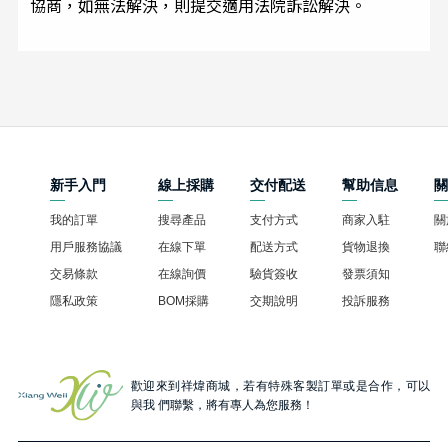
協商，如無法解決，則提交適用法院訴訟解決。
新手入門
線上採購
交付配送
幫助信息
我的訂單
搜尋產品
支付方式
商家入駐
關
用戶服務協議
在線下單
配送方式
貨物退換
聯
交易條款
在線詢價
驗貨簽收
發票須知
隱私政策
BOM採購
交期說明
投訴服務
歡迎來到祥煒商城，若有特殊客製訂單或是合作，可以
與我 們聯繫，將有專人為您服務！