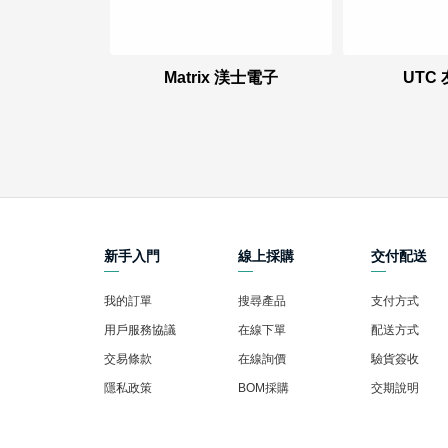
Matrix 渼士電子
UTC
新手入門
線上採購
交付配送
我的訂單
搜尋產品
支付方式
用戶服務協議
在線下單
配送方式
交易條款
在線詢價
驗貨簽收
隱私政策
BOM採購
交期說明