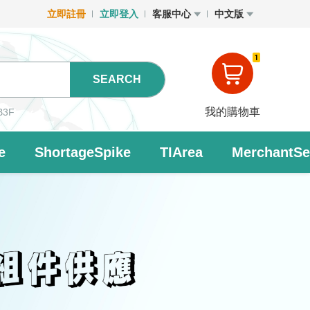
立即註冊
立即登入
客服中心
中文版
1
SEARCH
我的購物車
B3F
e
ShortageSpike
TIArea
MerchantSet