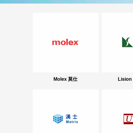
Molex 莫仕
Lisi