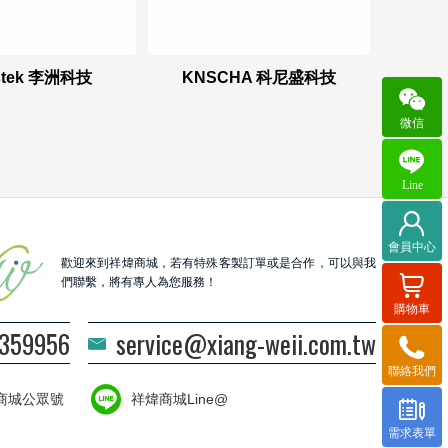
stek 李洲科技
KNSCHA 科尼盛科技
微信
Line
會員中心
歡迎來到祥煒商城，若有特殊客製訂單或是合作，可以與我
們聯繫，將有專人為您服務！
購物車
3359956
service@xiang-weii.com.tw
聯絡我們
商城公眾號
祥煒商城Line@
需求表單