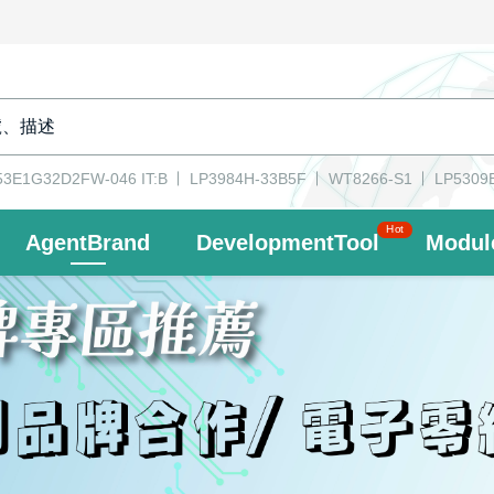
3E1G32D2FW-046 IT:B
LP3984H-33B5F
WT8266-S1
LP5309
Hot
AgentBrand
DevelopmentTool
Modul