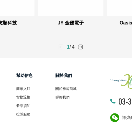
 友順科技
JY 金優電子
Oasi
1
/ 4
幫助信息
關於我們
商家入駐
關於祥煒商城
貨物退換
聯絡我們
03-
發票須知
投訴服務
祥煒