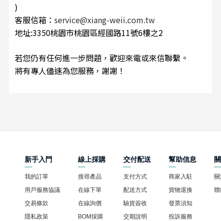
)
客服信箱：
service@xiang-weii.com.tw
地址:3350桃園市桃園區經國路11號6樓之2
若您仍有任何進一步問題，歡迎來電或來信聯繫。
將有專人儘速為您服務，謝謝！
新手入門
線上採購
交付配送
幫助信息
我的訂單
搜尋產品
支付方式
商家入駐
關
用戶服務協議
在線下單
配送方式
貨物退換
聯
交易條款
在線詢價
驗貨簽收
發票須知
隱私政策
BOM採購
交期說明
投訴服務