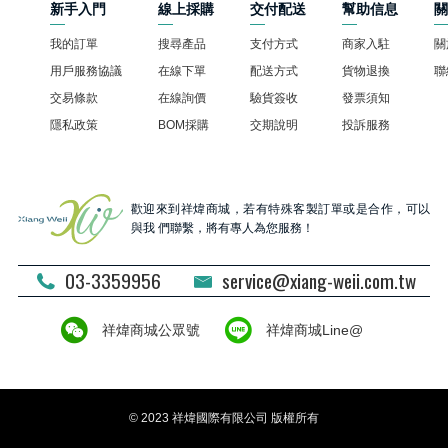
新手入門
線上採購
交付配送
幫助信息
我的訂單
搜尋產品
支付方式
商家入駐
關
用戶服務協議
在線下單
配送方式
貨物退換
聯
交易條款
在線詢價
驗貨簽收
發票須知
隱私政策
BOM採購
交期說明
投訴服務
歡迎來到祥煒商城，若有特殊客製訂單或是合作，可以
與我 們聯繫，將有專人為您服務！
03-3359956
service@xiang-weii.com.tw
祥煒商城公眾號
祥煒商城Line@
© 2023 祥煒國際有限公司 版權所有