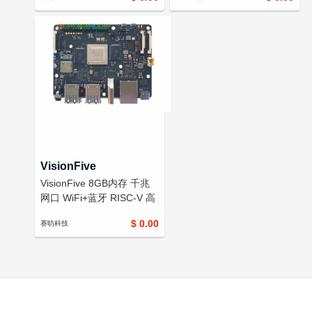
兼容树莓派4B 支持Linux、
Debian、Android系统
VisionFive
VisionFive 8GB内存 千兆
网口 WiFi+蓝牙 RISC-V 高
性能单板计算机
$ 0.00
赛昉科技