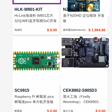
HLK-W801-KIT
N20HD-EVB
Hi-Link海凌科 W801芯片
基于N20HD 定位模块 开发
32位WiFi蓝牙双模SoC开发
板
板 物联网平头哥MCU系统
$ 0.00
$ 1,964.86
海凌科
移柯通信(Mobiletek)
开发板
SC0915
CEK8902-S905D3
Raspberry Pi 树莓派 pico
萤火工场（Firefly
树莓派pico 单片机开发板
Workshop） CEK8902-
S905D3 Amlogic S905D3
$ 0.00
$ 0.00
树莓派
萤火工场