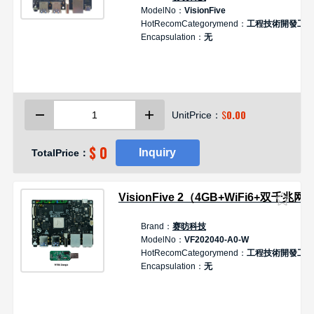
ModelNo：
VisionFive
HotRecomCategorymend：
工程技術開發工具
Encapsulation：
无
$
0.00
UnitPrice：
$ 0
Inquiry
TotalPrice：
VisionFive 2（4GB+WiFi6+双千兆网
Brand：
赛昉科技
ModelNo：
VF202040-A0-W
HotRecomCategorymend：
工程技術開發工具
Encapsulation：
无