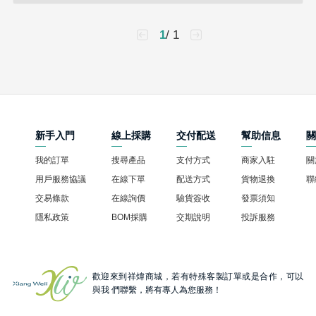
1
/ 1
新手入門
線上採購
交付配送
幫助信息
我的訂單
搜尋產品
支付方式
商家入駐
關
用戶服務協議
在線下單
配送方式
貨物退換
聯
交易條款
在線詢價
驗貨簽收
發票須知
隱私政策
BOM採購
交期說明
投訴服務
歡迎來到祥煒商城，若有特殊客製訂單或是合作，可以
與我 們聯繫，將有專人為您服務！