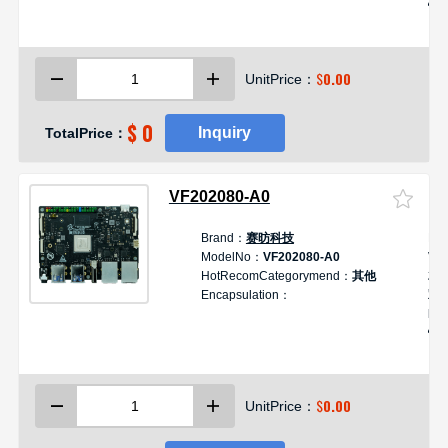
性
算
$
0.00
UnitPrice：
$ 0
Inquiry
TotalPrice：
VF202080-A0
Brand：
赛昉科技
De
ModelNo：
VF202080-A0
Vis
HotRecomCategorymend：
其他
2 
Encapsulation：
双
RI
性
算
$
0.00
UnitPrice：