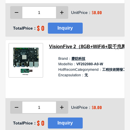
$
0.00
UnitPrice：
$ 0
Inquiry
TotalPrice：
VisionFive 2（8GB+WiFi6+双千兆网
Brand：
赛昉科技
ModelNo：
VF202080-A0-W
HotRecomCategorymend：
工程技術開發工具
Encapsulation：
无
$
0.00
UnitPrice：
$ 0
Inquiry
TotalPrice：