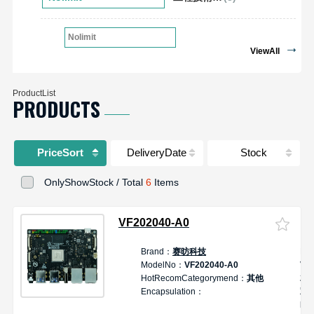
Nolimit
ViewAll
ProductList
PRODUCTS
PriceSort
DeliveryDate
Stock
OnlyShowStock / Total
6
Items
VF202040-A0
Brand：
赛昉科技
De
ModelNo：
VF202040-A0
Vis
HotRecomCategorymend：
其他
2 
Encapsulation：
双
RI