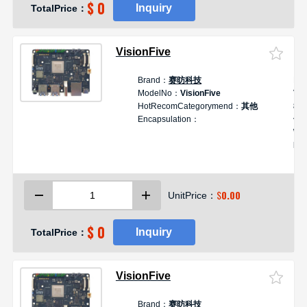
$ 0
Inquiry
TotalPrice：
VisionFive
Brand：
赛昉科技
De
ModelNo：
VisionFive
Vis
HotRecomCategorymend：
其他
8G
Encapsulation：
千
Wi
RI
性
算
$
0.00
UnitPrice：
$ 0
Inquiry
TotalPrice：
VisionFive
Brand：
赛昉科技