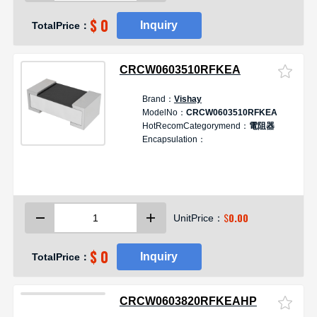
$ 0
Inquiry
TotalPrice：
CRCW0603510RFKEA
Brand：
Vishay
ModelNo：
CRCW0603510RFKEA
HotRecomCategorymend：
電阻器
Encapsulation：
$
0.00
UnitPrice：
$ 0
Inquiry
TotalPrice：
CRCW0603820RFKEAHP