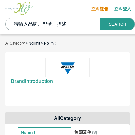
立即註冊
立即登入
SEARCH
AllCategory
> Nolimit > Nolimit
BrandIntroduction
AllCategory
Nolimit
無源器件
(3)