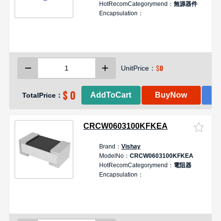
HotRecomCategorymend：
無源器件
Encapsulation：
$
0
UnitPrice：
$ 0
AddToCart
BuyNow
TotalPrice：
CRCW0603100KFKEA
Brand：
Vishay
ModelNo：
CRCW0603100KFKEA
HotRecomCategorymend：
電阻器
Encapsulation：