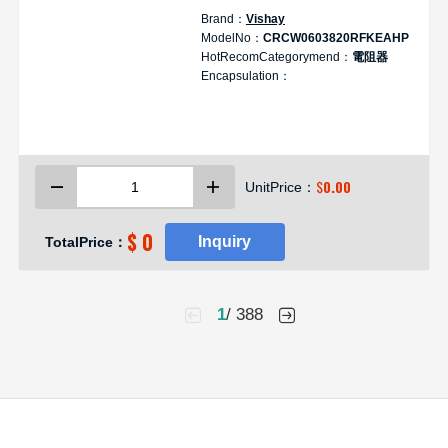
Brand：
Vishay
ModelNo：
CRCW0603820RFKEAHP
HotRecomCategorymend：
電阻器
Encapsulation：
$
0.00
UnitPrice：
$ 0
Inquiry
TotalPrice：
1
/ 388