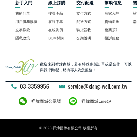
新手入門
線上採購
交付配送
幫助信息
我的訂單
搜尋產品
支付方式
商家入駐
關
用戶服務協議
在線下單
配送方式
貨物退換
聯
交易條款
在線詢價
驗貨簽收
發票須知
隱私政策
BOM採購
交期說明
投訴服務
歡迎來到祥煒商城，若有特殊客製訂單或是合作，可以
與我 們聯繫，將有專人為您服務！
03-3359956
service@xiang-weii.com.tw
祥煒商城公眾號
祥煒商城Line@
© 2023 祥煒國際有限公司 版權所有