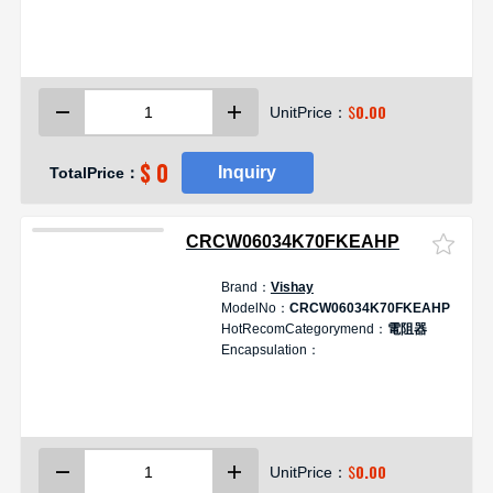
$
0.00
UnitPrice：
$ 0
Inquiry
TotalPrice：
CRCW06034K70FKEAHP
Brand：
Vishay
ModelNo：
CRCW06034K70FKEAHP
HotRecomCategorymend：
電阻器
Encapsulation：
$
0.00
UnitPrice：