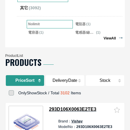
其它
(3092)
Nolimit
電阻器
(1)
電容器
(1)
電感器/線圈/扼流圈
(1)
ViewAll
ProductList
PRODUCTS
PriceSort
DeliveryDate
Stock
OnlyShowStock / Total
3102
Items
293D106X0063E2TE3
Brand：
Vishay
ModelNo：
293D106X0063E2TE3