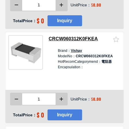
$
0.00
UnitPrice：
$ 0
Inquiry
TotalPrice：
CRCW060312K0FKEA
Brand：
Vishay
ModelNo：
CRCW060312K0FKEA
HotRecomCategorymend：
電阻器
Encapsulation：
$
0.00
UnitPrice：
$ 0
Inquiry
TotalPrice：