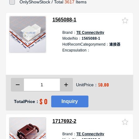
OnlyShowStock / Total
3617
Items
1565088-1
Brand：
TE Connectivity
D
ModelNo：
1565088-1
HotRecomCategorymend：
連接器
Encapsulation：
$
0.00
UnitPrice：
$ 0
Inquiry
TotalPrice：
1717692-2
Brand：
TE Connectivity
D