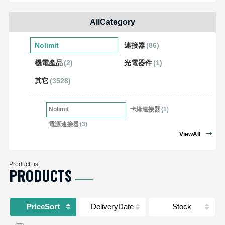
能、更迅速、更出色的技术, 赋予产品更多的可
能。 TE Connectivity是一家独立的公开上市公司，普
AllCategory
通股在纽约证交所(NYSE) 挂牌交易，代码是“TEL”。
TE Connectivity 1989年进入中国，在上海开设了第一
Nolimit
連接器
(86)
家工厂。目前，TE Connectivity在中国拥有约38,000名
機電產品
(2)
光電器件
(1)
员工，建立了16个生产基地，泰科电子(上海)有限公
其它
(3528)
司是TE Connectivity在中国注册的公司，负责管理中
国事务，TE通过设在全国14个城市的销售办事处为客
户提供服务。2012财年TE中国区销售总额达22亿美
Nolimit
卡緣連接器
(1)
元，占公司年度总收入的16.5%。
電源連接器
(3)
ViewAll
ProductList
PRODUCTS
PriceSort
DeliveryDate
Stock