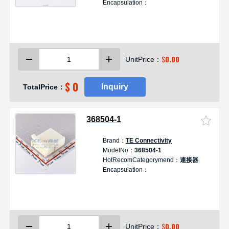
Encapsulation：
$
0.00
UnitPrice：
$ 0
Inquiry
TotalPrice：
368504-1
Brand：
TE Connectivity
D
ModelNo：
368504-1
HotRecomCategorymend：
連接器
Encapsulation：
$
0.00
UnitPrice：