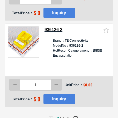
$ 0
Inquiry
TotalPrice：
936126-2
Brand：
TE Connectivity
D
ModelNo：
936126-2
HotRecomCategorymend：
連接器
Encapsulation：
$
0.00
UnitPrice：
$ 0
Inquiry
TotalPrice：