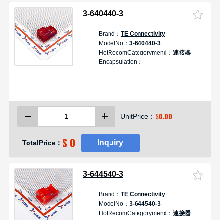
3-640440-3
Brand：
TE Connectivity
D
ModelNo：
3-640440-3
HotRecomCategorymend：
連接器
Encapsulation：
3
M
$
0.00
UnitPrice：
$ 0
Inquiry
TotalPrice：
3-644540-3
Brand：
TE Connectivity
D
ModelNo：
3-644540-3
HotRecomCategorymend：
連接器