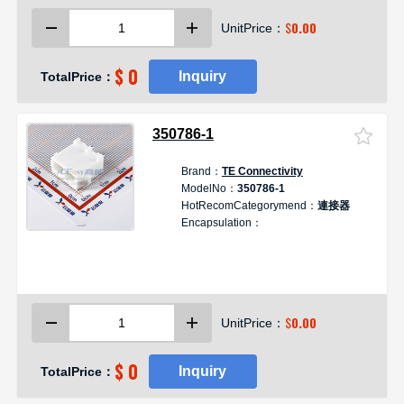
$
0.00
UnitPrice：
$ 0
Inquiry
TotalPrice：
350786-1
Brand：
TE Connectivity
D
ModelNo：
350786-1
HotRecomCategorymend：
連接器
Encapsulation：
2
V
T
$
0.00
UnitPrice：
$ 0
Inquiry
TotalPrice：