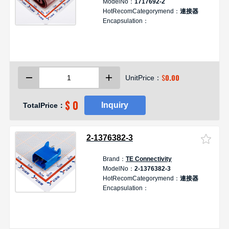
ModelNo：
1717692-2
HotRecomCategorymend：
連接器
Encapsulation：
$
0.00
UnitPrice：
$ 0
Inquiry
TotalPrice：
2-1376382-3
Brand：
TE Connectivity
D
ModelNo：
2-1376382-3
HotRecomCategorymend：
連接器
Encapsulation：