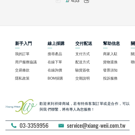
1
/ 453
新手入門
線上採購
交付配送
幫助信息
我的訂單
搜尋產品
支付方式
商家入駐
關
用戶服務協議
在線下單
配送方式
貨物退換
聯
交易條款
在線詢價
驗貨簽收
發票須知
隱私政策
BOM採購
交期說明
投訴服務
歡迎來到祥煒商城，若有特殊客製訂單或是合作，可以
與我 們聯繫，將有專人為您服務！
03-3359956
service@xiang-weii.com.tw