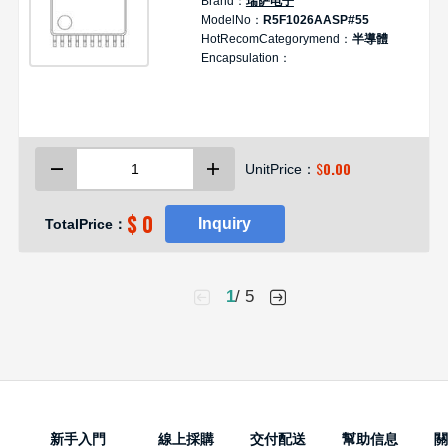
Brand：
瑞萨电子
D
ModelNo：
R5F1026AASP#55
HotRecomCategorymend：
半導體
制
Encapsulation：
1
R
1
L
$
0.00
UnitPrice：
-
$ 0
Inquiry
TotalPrice：
1
/ 5
新手入門
線上採購
交付配送
幫助信息