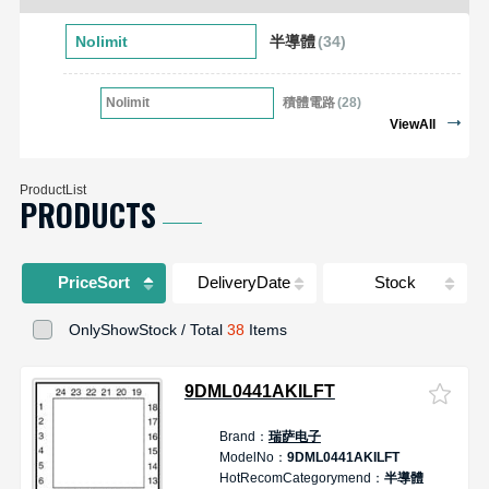
AUTONOMY平台;接口电路及存储器;电源管理及模组;数字电
Nolimit
半導體
(34)
源及模组;桥驱动、激光驱动;运放、低功耗高速ADC /DAC ;高
性能电压基准;数字电位器;光学器件;视频编解码;远距离传输;
矩阵高性能模拟开关、多路复用器;实时时钟、复位芯片、时
Nolimit
積體電路
(28)
序控制;时钟链产品，无线充电,PMU，RF射频,Rapid-IO，
ViewAll
PCIE解决方案 ，存储器接口，传感器等。
ProductList
PRODUCTS
PriceSort
DeliveryDate
Stock
OnlyShowStock / Total
38
Items
9DML0441AKILFT
Brand：
瑞萨电子
D
ModelNo：
9DML0441AKILFT
HotRecomCategorymend：
半導體
2