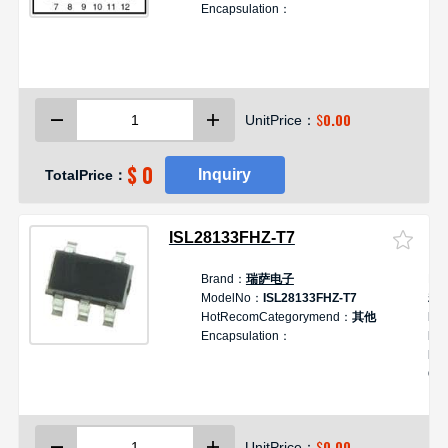
Encapsulation：
P
M
Z
$
0.00
UnitPrice：
$ 0
Inquiry
TotalPrice：
ISL28133FHZ-T7
Brand：
瑞萨电子
De
ModelNo：
ISL28133FHZ-T7
精
HotRecomCategorymend：
其他
IS
Encapsulation：
MI
PR
CM
$
0.00
UnitPrice：