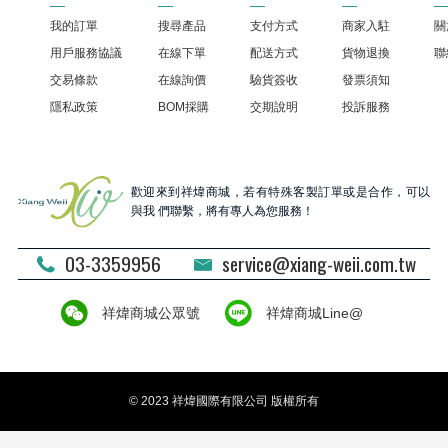
我的訂單
搜尋產品
支付方式
商家入駐
關
用戶服務協議
在線下單
配送方式
貨物退換
聯
交易條款
在線詢價
驗貨簽收
發票須知
隱私政策
BOM採購
交期說明
投訴服務
歡迎來到祥煒商城，若有特殊客製訂單或是合作，可以
與我 們聯繫，將有專人為您服務！
03-3359956
service@xiang-weii.com.tw
祥煒商城公眾號
祥煒商城Line@
© 2023 祥煒國際有限公司 版權所有