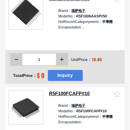
Brand：
瑞萨电子
D
ModelNo：
R5F1006AASP#50
HotRecomCategorymend：
半導體
制
Encapsulation：
1
R
1
2
$
0.00
UnitPrice：
-
$ 0
Inquiry
TotalPrice：
R5F100FCAFP#10
Brand：
瑞萨电子
D
ModelNo：
R5F100FCAFP#10
HotRecomCategorymend：
半導體
制
Encapsulation：
1