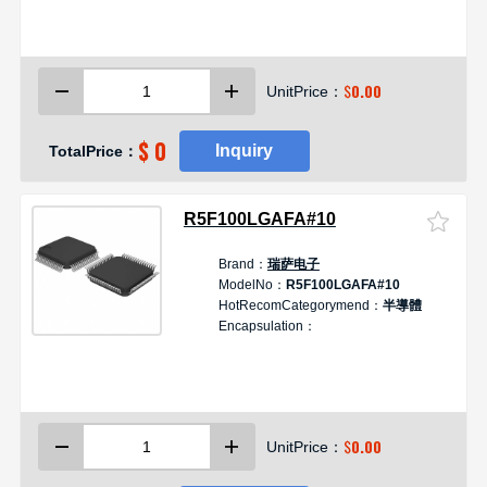
R
3
4
$
0.00
UnitPrice：
-
$ 0
Inquiry
TotalPrice：
R5F100LGAFA#10
Brand：
瑞萨电子
D
ModelNo：
R5F100LGAFA#10
HotRecomCategorymend：
半導體
制
Encapsulation：
1
R
1
6
$
0.00
UnitPrice：
-