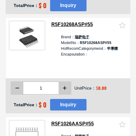
$ 0
Inquiry
TotalPrice：
R5F10268ASP#55
Brand：
瑞萨电子
D
ModelNo：
R5F10268ASP#55
HotRecomCategorymend：
半導體
器
Encapsulation：
1
R
8
2
$
0.00
UnitPrice：
$ 0
Inquiry
TotalPrice：
R5F1026AASP#55