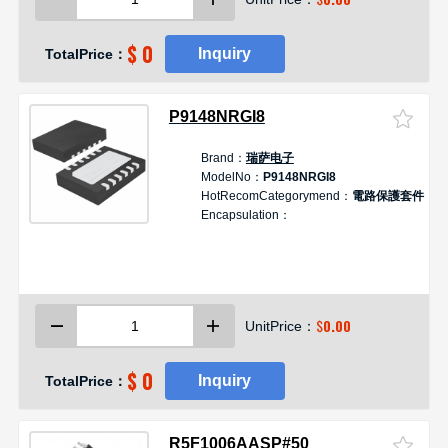
$ 0
Inquiry
TotalPrice：
P9148NRGI8
Brand：
瑞萨电子
ModelNo：
P9148NRGI8
HotRecomCategorymend：
電路保護套件
Encapsulation：
$
0.00
UnitPrice：
$ 0
Inquiry
TotalPrice：
R5F1006AASP#50