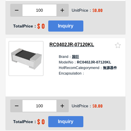
$
0.00
UnitPrice：
$ 0
Inquiry
TotalPrice：
RC0402JR-07120KL
Brand：
国巨
ModelNo：
RC0402JR-07120KL
HotRecomCategorymend：
無源器件
Encapsulation：
$
0.00
UnitPrice：
$ 0
Inquiry
TotalPrice：