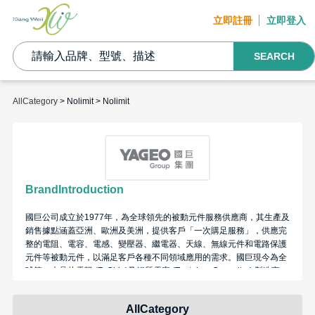
立即註冊
立即登入
SEARCH
AllCategory
> Nolimit > Nolimit
BrandIntroduction
國巨公司成立於1977年，為全球領先的被動元件服務供應商，其生產及
銷售據點涵蓋亞洲、歐洲及美洲，提供客戶「一次購足服務」，供應完
整的電阻、電容、電感、變壓器、繼電器、天線、無線元件和電路保護
元件等被動元件，以滿足客戶各種不同領域應用的需求。國巨現今為全
球第一大晶片電阻 (R-Chip)及鉭質電容 (Tantalum Capacitor) 製造商、
第三大積層陶瓷電容 (MLCC) 及電感製造商，在全球25個國家中有29
個行銷/服務據點、51座生產基地及20個研發中心。集團於全球共有
AllCategory
40,000名員工。國巨的產品都瞄準在關鍵的垂直市場，包括航太、汽