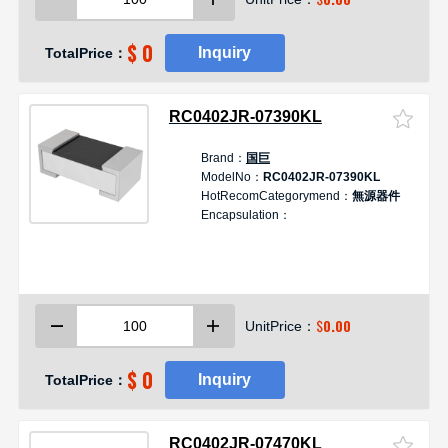
$ 0
Inquiry
TotalPrice：
RC0402JR-07390KL
Brand：
国巨
ModelNo：
RC0402JR-07390KL
HotRecomCategorymend：
無源器件
Encapsulation：
$
0.00
UnitPrice：
$ 0
Inquiry
TotalPrice：
RC0402JR-07470KL