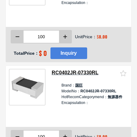
Encapsulation：
$
0.00
UnitPrice：
$ 0
Inquiry
TotalPrice：
RC0402JR-07330RL
Brand：
国巨
ModelNo：
RC0402JR-07330RL
HotRecomCategorymend：
無源器件
Encapsulation：
$
0.00
UnitPrice：