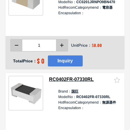
ModelNo：
CC0201JRNPO9BN470
HotRecomCategorymend：
電容器
Encapsulation：
$
0.00
UnitPrice：
$ 0
Inquiry
TotalPrice：
RC0402FR-07330RL
Brand：
国巨
ModelNo：
RC0402FR-07330RL
HotRecomCategorymend：
無源器件
Encapsulation：