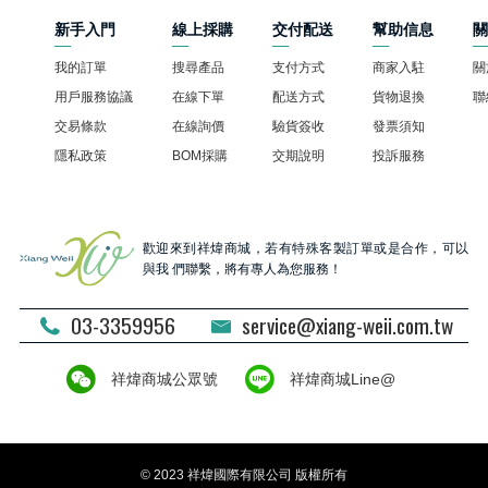
新手入門
線上採購
交付配送
幫助信息
我的訂單
搜尋產品
支付方式
商家入駐
關
用戶服務協議
在線下單
配送方式
貨物退換
聯
交易條款
在線詢價
驗貨簽收
發票須知
隱私政策
BOM採購
交期說明
投訴服務
歡迎來到祥煒商城，若有特殊客製訂單或是合作，可以
與我 們聯繫，將有專人為您服務！
03-3359956
service@xiang-weii.com.tw
祥煒商城公眾號
祥煒商城Line@
© 2023 祥煒國際有限公司 版權所有