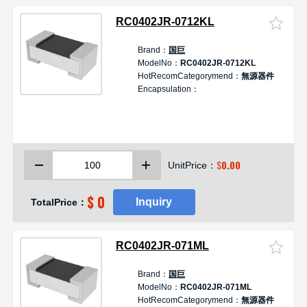
RC0402JR-0712KL
Brand：
国巨
ModelNo：
RC0402JR-0712KL
HotRecomCategorymend：
無源器件
Encapsulation：
$
0.00
UnitPrice：
$ 0
Inquiry
TotalPrice：
RC0402JR-071ML
Brand：
国巨
ModelNo：
RC0402JR-071ML
HotRecomCategorymend：
無源器件