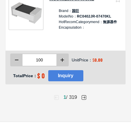
Brand：
国巨
ModelNo：
RC0402JR-07470KL
HotRecomCategorymend：
無源器件
Encapsulation：
$
0.00
UnitPrice：
$ 0
Inquiry
TotalPrice：
1
/ 319