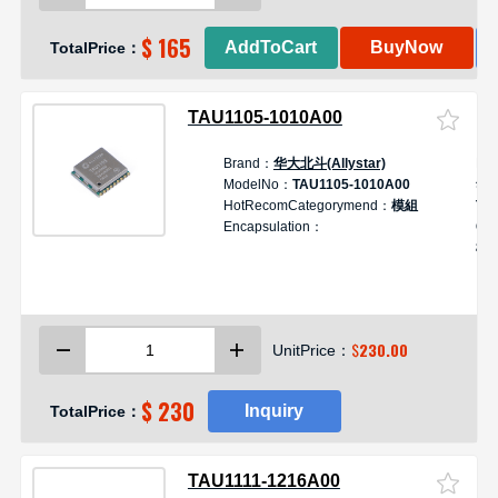
$ 165
AddToCart
BuyNow
TotalPrice：
TAU1105-1010A00
Brand：
华大北斗(Allystar)
De
ModelNo：
TAU1105-1010A00
华
HotRecomCategorymend：
模組
TA
Encapsulation：
GN
模
$
230.00
UnitPrice：
$ 230
Inquiry
TotalPrice：
TAU1111-1216A00