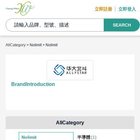
立即註冊
立即登入
SEARCH
AllCategory
> Nolimit > Nolimit
BrandIntroduction
AllCategory
Nolimit
半導體
(1)