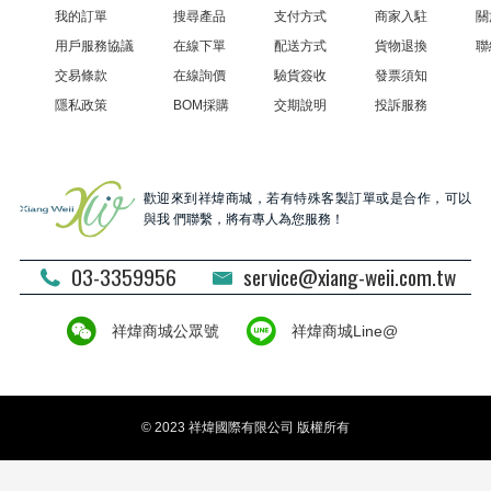
我的訂單
搜尋產品
支付方式
商家入駐
關
用戶服務協議
在線下單
配送方式
貨物退換
聯
交易條款
在線詢價
驗貨簽收
發票須知
隱私政策
BOM採購
交期說明
投訴服務
歡迎來到祥煒商城，若有特殊客製訂單或是合作，可以
與我 們聯繫，將有專人為您服務！
03-3359956
service@xiang-weii.com.tw
祥煒商城公眾號
祥煒商城Line@
© 2023 祥煒國際有限公司 版權所有