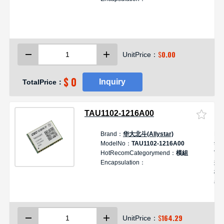
$
0.00
UnitPrice：
$ 0
Inquiry
TotalPrice：
TAU1102-1216A00
Brand：
华大北斗(Allystar)
De
ModelNo：
TAU1102-1216A00
华
HotRecomCategorymend：
模組
TA
Encapsulation：
兼容
模块
表
天线
GN
定
$
164.29
UnitPrice：