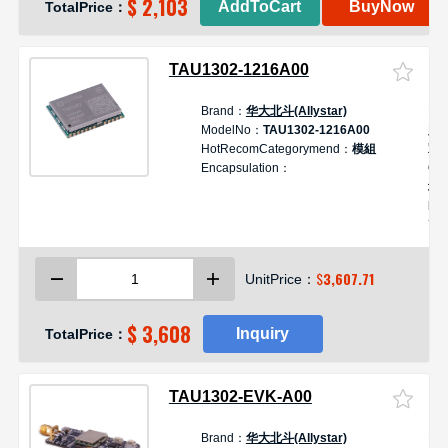
$ 2,103
AddToCart
BuyNow
TotalPrice：
TAU1302-1216A00
Brand：
华大北斗(Allystar)
De
ModelNo：
TAU1302-1216A00
定
HotRecomCategorymend：
模組
双
Encapsulation：
GN
块
RA
输
实
定
$
3,607.71
UnitPrice：
小
低
$ 3,608
Inquiry
TotalPrice：
TAU1302-EVK-A00
Brand：
华大北斗(Allystar)
De