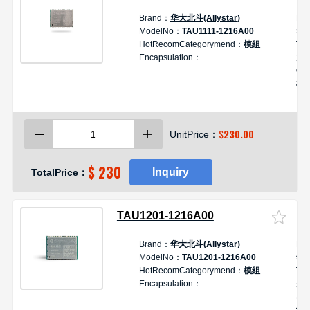
Brand：
华大北斗(Allystar)
De
ModelNo：
TAU1111-1216A00
华
HotRecomCategorymend：
模組
TA
Encapsulation：
多
GN
模
$
230.00
UnitPrice：
$ 230
Inquiry
TotalPrice：
TAU1201-1216A00
Brand：
华大北斗(Allystar)
De
ModelNo：
TAU1201-1216A00
华
HotRecomCategorymend：
模組
TA
Encapsulation：
多
导