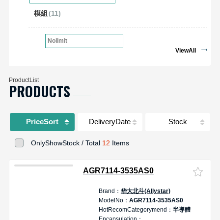
模組
(11)
Nolimit
ViewAll
ProductList
PRODUCTS
PriceSort
DeliveryDate
Stock
OnlyShowStock / Total
12
Items
AGR7114-3535AS0
Brand：
华大北斗(Allystar)
D
ModelNo：
AGR7114-3535AS0
HotRecomCategorymend：
半導體
Encapsulation：