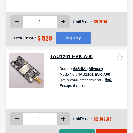
块
双频
模
$
519.14
UnitPrice：
$ 520
Inquiry
TotalPrice：
TAU1201-EVK-A00
Brand：
华大北斗(Allystar)
De
ModelNo：
TAU1201-EVK-A00
华
HotRecomCategorymend：
模組
TA
Encapsulation：
多
导
块
双频
开
$
2,102.86
UnitPrice：