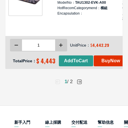
ModelNo：
TAU1302-EVK-A00
定
HotRecomCategorymend：
模組
GN
Encapsulation：
度
板
$
4,442.29
UnitPrice：
$ 4,443
AddToCart
BuyNow
TotalPrice：
1
/ 2
新手入門
線上採購
交付配送
幫助信息