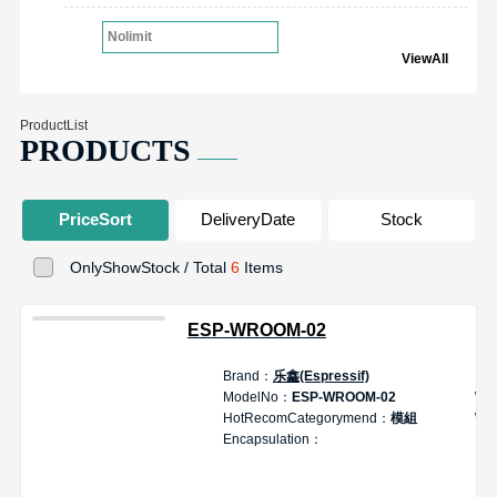
Nolimit
ViewAll
ProductList
PRODUCTS
PriceSort
DeliveryDate
Stock
OnlyShowStock / Total
6
Items
ESP-WROOM-02
Brand：
乐鑫(Espressif)
De
ModelNo：
ESP-WROOM-02
Wi
HotRecomCategorymend：
模組
Wi
Encapsulation：