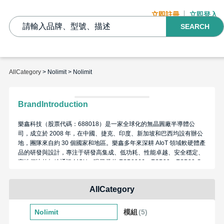
立即註冊
立即登入
SEARCH
AllCategory
> Nolimit > Nolimit
BrandIntroduction
樂鑫科技（股票代碼：688018）是一家全球化的無晶圓廠半導體公
司，成立於 2008 年，在中國、捷克、印度、新加坡和巴西均設有辦公
地，團隊來自約 30 個國家和地區。樂鑫多年來深耕 AIoT 領域軟硬體產
品的研發與設計，專注于研發高集成、低功耗、性能卓越、安全穩定、
高性價比的無線通訊 MCU，現已發佈 ESP8266、ESP32、ESP32-S
、ESP32-C 和 ESP32-H 系列晶片、模組和開發板，成為物聯網應用的
理想選擇。我們致力於提供安全、穩定、節能的 AIoT 解決方案。同
AllCategory
時，我們堅持技術開源，助力開發者們用樂鑫的方案開發智慧產品，打
造萬物互聯的智慧世界。
Nolimit
模組
(5)